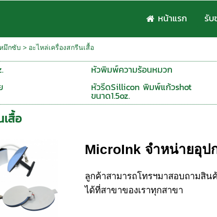
หน้าแรก
รับ
/หมึกซับ
>
อะไหล่เครื่องสกรีนเสื้อ
.
หัวพิมพ์ความร้อนหมวก
ย
หัวรีดSillicon พิมพ์แก้วshot
ขนาด1.5oz.
เสื้อ
MicroInk จำหน่ายอุปก
ลูกค้าสามารถโทรฯมาสอบถามสินค้า
ได้ที่สาขาของเราทุกสาขา