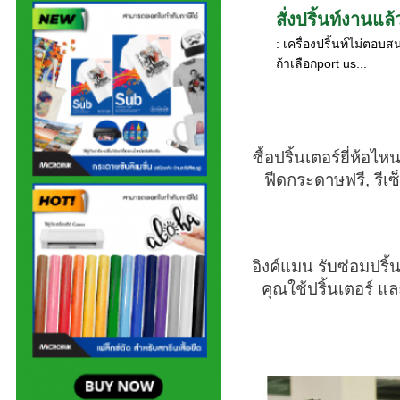
สั่งปริ้นท์งานแล
: เครื่องปริ้นท์ไม่ตอ
ถ้าเลือกport us...
ซื้อปริ้นเตอร์ยี่ห้อไ
ฟีดกระดาษฟรี, รีเซ
อิงค์แมน รับซ่อมปริ
คุณใช้ปริ้นเตอร์ แ