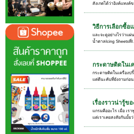
สังเกตได้ว่าอิงค์แทงค์ข
วิธีการเลือกซื้อ
และจะดูอย่างไรว่าแผ่นน
น้ำตาลIcing Sheetsที่I.
กระดาษติดในเคร
กระดาษติดในเครื่องปริ
แต่ดีนะคับที่ยังถามก่อน 
เรื่องราวน่ารู้
แกรมคืออะไร เมื่อ เร
แต่เราเคยสงสัยกันมั้ยว่า