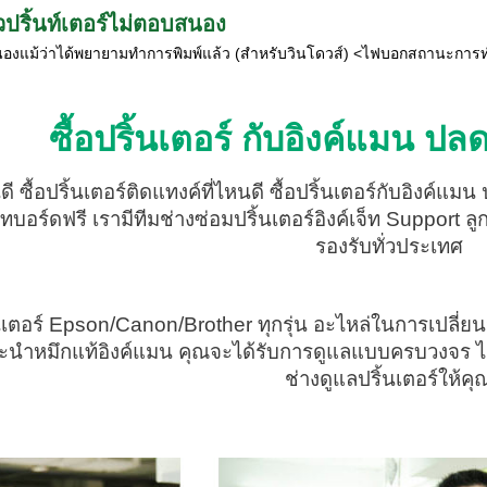
้วปริ้นท์เตอร์ไม่ตอบสนอง
บสนองแม้ว่าได้พยายามทำการพิมพ์แล้ว (สำหรับวินโดวส์) <ไฟบอกสถานะการทำงาน
ซื้อปริ้นเตอร์ กับอิงค์แมน ปล
หนดี ซื้อปริ้นเตอร์ติดแทงค์ที่ไหนดี ซื้อปริ้นเตอร์กับอิงค
็ทบอร์ดฟรี เรามีทีมช่างซ่อมปริ้นเตอร์อิงค์เจ็ท Support ล
รองรับทั่วประเทศ
้นเตอร์ Epson/Canon/Brother ทุกรุ่น อะไหล่ในการเปลี
ละนำหมึกแท้อิงค์แมน คุณจะได้รับการดูแลแบบครบวงจร ได้ป
ช่างดูแลปริ้นเตอร์ให้คุ