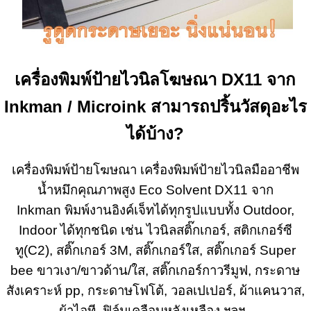
เครื่องพิมพ์ป้ายไวนิลโฆษณา DX11 จาก
Inkman / Microink สามารถปริ้นวัสดุอะไร
ได้บ้าง?
เครื่องพิมพ์ป้ายโฆษณา เครื่องพิมพ์ป้ายไวนิลมืออาชีพ
น้ำหมึกคุณภาพสูง Eco Solvent DX11 จาก
Inkman
พิมพ์งานอิงค์เจ็ทได้ทุกรูปแบบทั้ง Outdoor,
Indoor ได้ทุกชนิด เช่น ไวนิลสติ๊กเกอร์, สติกเกอร์ซี
ทู(C2), สติ๊กเกอร์ 3M, สติ๊กเกอร์ใส, สติ๊กเกอร์ Super
bee ขาวเงา/ขาวด้าน/ใส, สติ๊กเกอร์กาวรีมูฟ, กระดาษ
สังเคราะห์ pp, กระดาษโฟโต้, วอลเปเปอร์, ผ้าแคนวาส,
ผ้าไอที, ฟิล์มเคลือบหลังเหลือง ฯลฯ