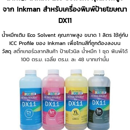
จาก Inkman สำหรับเครื่องพิมพ์ป้ายโฆษณา
DX11
น้ำหมึกเติม Eco Solvent คุณภาพสูง ขนาด 1 ลิตร
ใช้คู่กับ
ICC Profile ของ Inkman เพื่อโทนสีที่ถูกต้องลงบน
วัสดุ
สติ้กเกอร์ฉลากสินค้า ป้ายไวนิล น้ำหมึก 1 ชุด
พิมพ์ได้
100 ตร.ม. เฉลี่ย ตร.ม. ละ 48 บาทเท่านั้น