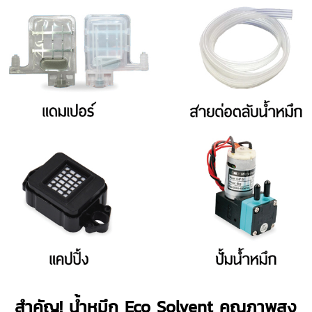
สำคัญ! น้ำหมึก Eco Solvent คุณภาพสูง