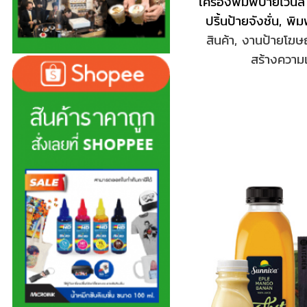
เครื่องพิมพ์ป้ายไวน
ปริ้นป้ายจังชั่น, พ
สินค้า, งานป้ายโฆ
สร้างความ