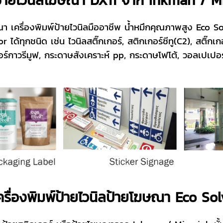
ษณา เครื่องพิมพ์ป้ายไวนิลมืออาชีพ น้ำหมึกคุณภาพสูง Eco
r ได้ทุกชนิด เช่น ไวนิลสติ๊กเกอร์, สติกเกอร์ซีทู(C2), สติ๊ก
กอร์กาวรีมูฟ, กระดาษสังเคราะห์ pp, กระดาษโฟโต้, วอลเปเปอ
ื่องพิมพ์ป้ายไวนิลป้ายโฆษณา Eco So