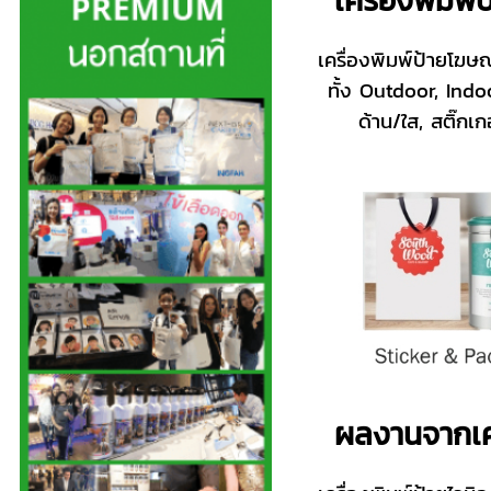
เครื่องพิมพ์ป้ายโฆ
ทั้ง Outdoor, Indoo
ด้าน/ใส, สติ๊กเ
ผลงานจากเคร