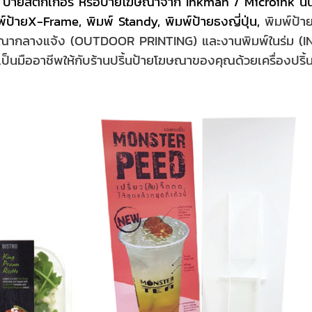
ิล ป้ายสติกเกอร์ หรือป้ายโฆษณาจาก Inkman / Microink นั้
ิมพ์ป้ายX-Frame, พิมพ์ Standy, พิมพ์ป้ายธงญี่ปุ่น,
พิมพ์ป้า
ษณากลางแจ้ง (OUTDOOR PRINTING) และงานพิมพ์ในร่ม (IN
เป็นมืออาชีพให้กับร้านปริ้นป้ายโฆษณาของคุณด้วยเครื่องป