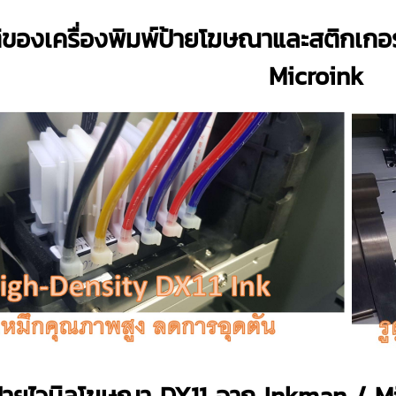
ิของเครื่องพิมพ์ป้ายโฆษณาและสติกเกอ
Microink
์ป้ายไวนิลโฆษณา DX11 จาก Inkman / Mic