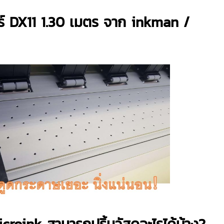
ร์ DX11 1.30 เมตร จาก inkman /
roink สามารถปริ้นวัสดุอะไรได้บ้าง?