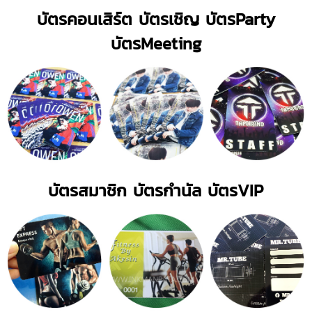
บัตรคอนเสิร์ต บัตรเชิญ บัตรParty
บัตรMeeting
บัตรสมาชิก บัตรกำนัล บัตรVIP