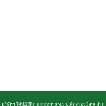
บริษัทฯ ได้ปฏิบัติตามกฏหมาย พ.ร.บ.คุ้มครองข้อมูลส่วน