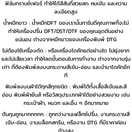
ฟิล์มทรานซ์เฟอร์ ทำให้ได้สีสันที่สวยสด คมเข้ม และความ
ละเอียดสูง
น้ำหมึกขาว : น้ำหมึกDFT ของเรานั้นการันตีคุณภาพที่จะไม่
ทำให้เครื่องปริ้น DFT/DST/DTF ของคุณอุดตันอย่าง
แน่นอน ต่างจากหมึกขาวของเครื่องพิมพ์ DTG
ไม่ต้องใช้เครื่องตัด : หรือเครื่องไดคัทแต่อย่างใด ไม่ยุ่งยาก
และไม่เสียเวลา ทำให้ลดขั้นตอนในการทำงาน ต่างจากงานรุ่น
เก่า ที่ต้องพิมพ์ลงบนกระดาษสีเข้ม-อ่อน และนำมาไดคัทอีก
ที
พิมพ์ลงบนผ้าได้ทุกสีทุกชนิด : พิมพ์ได้ทั้งเสื้อสีเข้มและสี
อ่อน พิมพ์ผ้ายีนส์ หรือวัสดุประเภทผ้าได้อย่างสวยงาม เช่น
กระเป๋าผ้า, หมวก และอื่น ๆ อีกมากมาย
ต้นทุนถูกมากกกกก : ถูกกว่างานเฟล็กซ์ปริ้น, งานกระดาษสี
เข้ม-อ่อน, งานบล็อกสกรีน, หรืองาน DTG ที่มีราคาค่อน
ข้างสูง