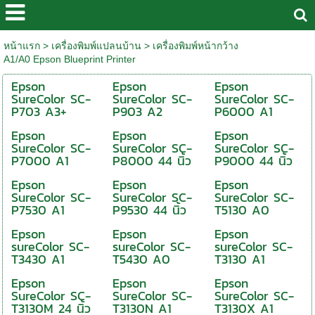
หน้าแรก
>
เครื่องพิมพ์แปลนบ้าน
>
เครื่องพิมพ์หน้ากว้าง
A1/A0 Epson Blueprint Printer
Epson
Epson
Epson
SureColor SC-
SureColor SC-
SureColor SC-
P703 A3+
P903 A2
P6000 A1
Epson
Epson
Epson
SureColor SC-
SureColor SC-
SureColor SC-
P7000 A1
P8000 44 นิ้ว
P9000 44 นิ้ว
Epson
Epson
Epson
SureColor SC-
SureColor SC-
SureColor SC-
P7530 A1
P9530 44 นิ้ว
T5130 A0
Epson
Epson
Epson
sureColor SC-
sureColor SC-
sureColor SC-
T3430 A1
T5430 A0
T3130 A1
Epson
Epson
Epson
SureColor SC-
SureColor SC-
SureColor SC-
T3130M 24 นิ้ว
T3130N A1
T3130X A1