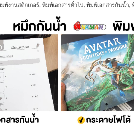
ิมพ์งานสติกเกอร์, พิมพ์เอกสารทั่วไป, พิมพ์เอกสารกันน้ำ