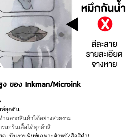
พสูง ของ Inkman/Microink
%
มพ์อุดตัน
อทำฉลากสินค้าได้อย่างสวยงาม
สกรีนเสื้อได้ทุกผ้าสี
สด เน้นงานพิมพ์เฉพาะตัวหนังสือสีดำ)