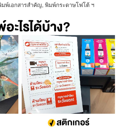
, พิมพ์เอกสารสำคัญ, พิมพ์กระดาษโฟโต้ ฯ