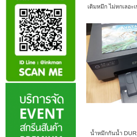
เติมหมึก ไม่หกเลอ
น้ำหมึกกันน้ำ DU