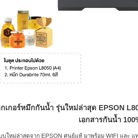
สติกเกอร์หมึกกันน้ำ รุ่นใหม่ล่าสุด EPSON L
เอกสารกันน้ำ 10
อกแบบใหม่ล่าสุดจาก EPSON ศูนย์แท้ มาพร้อม WIFI แล