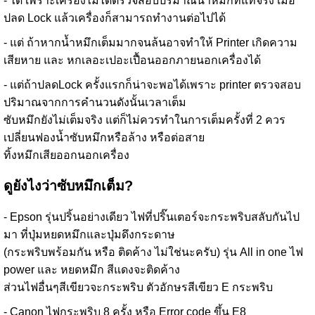
- ได้ เพราะเครื่องไม่ได้ตรวจสอบปริมาณน้ำหมึกที่แท้จริง เมื่อ
ปลด Lock แล้วเครื่องก็สามารถทำงานต่อไปได้
- แต่ ถ้าหากน้ำหมึกเต็มมากจนล้นอาจทำให้ Printer เกิดความ
เสียหาย และ หกเลอะเปอะเปื้อนออกภายนอกเครื่องได้
- แต่ถ้าปลดLock ครั้งแรกก็น่าจะพอได้เพราะ printer ตรวจสอบ
ปริมาณจากการคำนวนดังนั้นเวลาเต็ม
ซับหมึกยังไม่เต็มจริง แต่ก็ไม่ควรทำในการเต็มครั้งที่ 2 ควร
เปลี่ยนฟองน้ำซับหมึกหรือล้าง หรือต่อสาย
ทิ้งหมึกเสียออกนอกเครื่อง
ดูยังไงว่าซับหมึกเต็ม?
- Epson รุ่นปริ้นอย่างเดียว ไฟที่ปริ๊นเตอร์จะกระพริบสลับกันไป
มา ที่ปุ่มหยดหมึกและปุ่มดึงกระดาษ
(กระพริบพร้อมกัน หรือ ติดค้าง ไม่ใช่นะครับ) รุ่น All in one ไฟ
power และ หยดหมึก สีแดงจะติดค้าง
ส่วนไฟอื่นๆสีเขียวจะกระพริบ ตัวอักษรสีเขียว E กระพริบ
- Canon ไฟกระพริบ 8 ครั้ง หรือ Error code ขึ้น E8