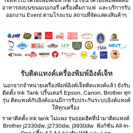
เจ็ททั่วไป เครื่องพิมพ์เฉพาะด้าน เช่น เครื่องพิมพ์สีผสม
อาหารลงบนขนมเบเกอรี่ เครื่องดื่มกาแฟ  และบริการรับ
ออกงาน Event ตามโรงแรม สถานที่จัดแสดงสินค้าๆ
รับติดแทงค์เครื่องพิมพ์อิงค์เจ็ท
นอกจากจำหน่ายเครื่องพิมพ์อิงค์เจ็ทติดแทงค์แล้ว ยังรับ
ติดตั้ง Ink Tank ปริ้นเตอร์ Epson, Canon, Brother ทุก
รุ่น ติดแทงค์กับอิงค์แมนมีการรับประกันระบบอิงค์แทงค์
ให้ทุกเครื่อง 
ราคาติดตั้ง ink tank ไม่แพง รุ่นยอดฮิตที่นำมาติดแทงค์ 
Brother j2330dw, j2730dw, j3930dw  ฟังก์ชั่น All-In-